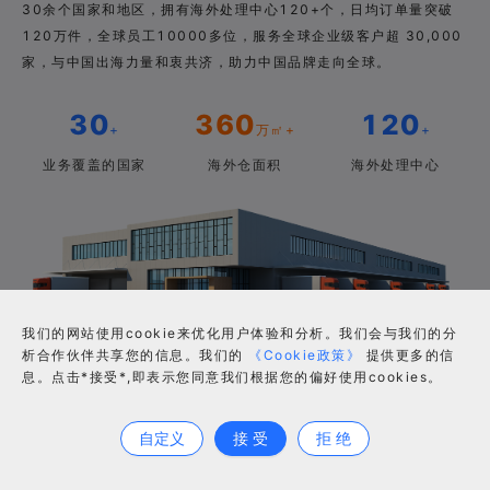
30余个国家和地区，拥有海外处理中心120+个，日均订单量突破
120万件，全球员工10000多位，服务全球企业级客户超 30,000
家，与中国出海力量和衷共济，助力中国品牌走向全球。
30
360
120
+
万㎡+
+
业务覆盖的国家
海外仓面积
海外处理中心
我们的网站使用cookie来优化用户体验和分析。我们会与我们的分
析合作伙伴共享您的信息。我们的
《Cookie政策》
提供更多的信
企业文化
息。点击*接受*,即表示您同意我们根据您的偏好使用cookies。
合作咨询
自定义
接 受
拒 绝
使命
愿景
价值观