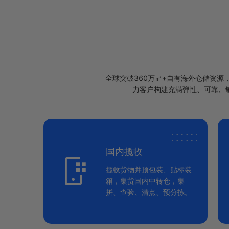
全球突破360万㎡+自有海外仓储资
力客户构建充满弹性、可靠、
国内揽收
揽收货物并预包装、贴标装
箱，集货国内中转仓，集
拼、查验、清点、预分拣。