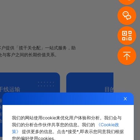
客户提供「揽干关仓配」一站式服务，助
仓与客户之间的长期价值关系。
干线运输
目的港清关
海运、空运、铁路、卡车和
合作清关资源丰富
快递等多渠道一手资源，自
关团队，清关速度
有货机，旺季有效保障客户
合作卡车资源，支
我们的网站使用cookie来优化用户体验和分析。我们会与
舱位。
货柜。
我们的分析合作伙伴共享您的信息。我们的
《Cookie政
策》
提供更多的信息。点击*接受*,即表示您同意我们根据
您的偏好使用cookies。