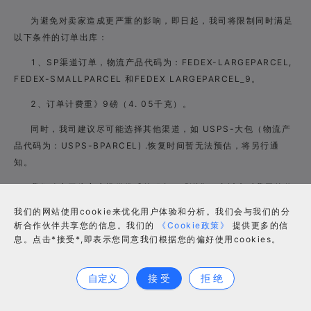
为避免对卖家造成更严重的影响，即日起，我司将限制同时满足
以下条件的订单出库：
1、SP渠道订单，物流产品代码为：FEDEX-LARGEPARCEL,
FEDEX-SMALLPARCEL
和FEDEX LARGEPARCEL_9。
2、订单计费重》9磅（4. 05千克）。
同时，我司建议尽可能选择其他渠道，如 USPS-大包（物流产
品代码为：USPS-
BPARCEL) .恢复时间暂无法预估，将另行通
知。
我们致力于为客户提供优质的服务，感谢您一直以来对我司的信
任与支持。
我们的网站使用cookie来优化用户体验和分析。我们会与我们的分
析合作伙伴共享您的信息。我们的
《Cookie政策》
提供更多的信
息。点击*接受*,即表示您同意我们根据您的偏好使用cookies。
合作咨询
谷仓海外仓
自定义
接 受
拒 绝
2020年8月15日