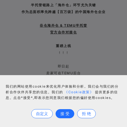
半托管链路上「海外仓」环节尤为关键
作为
总面积
率先跨越
【百万级】的中国海外仓企业
谷仓海外仓 & TEMU半托管
官方合作对接仓
重
磅
上
线
！！！
即日起
卖家可在TEMU后台
“入驻合作对接仓”
我们的网站使用cookie来优化用户体验和分析。我们会与我们的分
直接选择授权
谷仓
海外仓履约
析合作伙伴共享您的信息。我们的
《Cookie政策》
提供更多的信
↓
息。点击*接受*,即表示您同意我们根据您的偏好使用cookies。
合作咨询
自定义
接 受
拒 绝