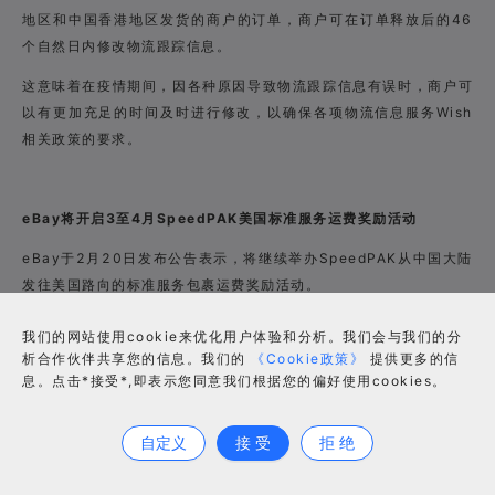
地区和中国香港地区发货的商户的订单，商户可在订单释放后的46
个自然日内修改物流跟踪信息。
这意味着在疫情期间，因各种原因导致物流跟踪信息有误时，商户可
以有更加充足的时间及时进行修改，以确保各项物流信息服务Wish
相关政策的要求。
eBay将开启3至4月SpeedPAK美国标准服务运费奖励活动
eBay于2月20日发布公告表示，将继续举办SpeedPAK从中国大陆
发往美国路向的标准服务包裹运费奖励活动。
据介绍，此次活动时间为北京时间2020年3月1日至2020年4月30
我们的网站使用cookie来优化用户体验和分析。我们会与我们的分
日(以Acceptance scan时间为准)。活动对象则是针对eBay账号
析合作伙伴共享您的信息。我们的
《Cookie政策》
提供更多的信
注册在中国大陆、香港、台湾、新加坡、泰国、马来西亚、印度尼西
息。点击*接受*,即表示您同意我们根据您的偏好使用cookies。
合作咨询
亚、菲律宾、越南地区卖家账号，且从中国大陆发货往美国的eBay
卖家。
自定义
接 受
拒 绝