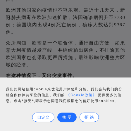
欧洲其他国家的疫情也不容乐观。最近十几天来，新
冠肺炎病毒在欧洲加速扩散，法国确诊病例升至7730
例；德国境内出现4例死亡病例，确诊人数达到9367
例。
众所周知，欧盟是一个联合体，通行自由方便，如果
意大利疫情越发严峻，并继续输出病例，不排除其他
欧洲国家也会采取更严厉措施，最终影响欧洲整片区
域的经济。
在这种情况下，又出突发事件。
昨天下午，FBA紧急停止非必要商品入库。
我们的网站使用cookie来优化用户体验和分析。我们会与我们的分
析合作伙伴共享您的信息。我们的
《Cookie政策》
提供更多的信
息。点击*接受*,即表示您同意我们根据您的偏好使用cookies。
合作咨询
自定义
接 受
拒 绝