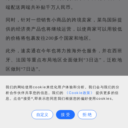
端配送两端共补贴千万人民币。
同时，针对一些销售小商品的跨境卖家，菜鸟国际提
供的经济类产品也将继续运营，以使商家可以用较低
的价格将包裹发往200多个国家和地区。
此外，速卖通在今年也将力推海外仓服务，并在西班
牙、法国等重点布局地区全面做到“3日达”，泛欧地
区做到“7日达”。
美国和加拿大网购订单因疫情增长52%
我们的网站使用cookie来优化用户体验和分析。我们会与我们的分
据美鸥网报道，受疫情影响，消费者网购需求激增，
析合作伙伴共享您的信息。我们的
《Cookie政策》
提供更多的信
息。点击*接受*,即表示您同意我们根据您的偏好使用cookies。
美国和加拿大订单数量增长了52%。
合作咨询
据营销平台Emarsys和分析平台GoodData的数据显
自定义
接 受
拒 绝
示，截至3月30日，美国和加拿大的纯电子商务零售