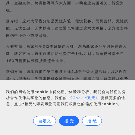
具、金融支持、跨境物流等六大方面，力助企业共渡难关，转危为
机。
据介绍，这六大举措分别是无忧入驻、无忧获客、无忧营销、无忧赋
能、无忧金融、无忧物流，速卖通也将通过这六大举措，全方位支持
国内中小企业跨境出海。
入驻方面，商家可享0成本超快速入驻，淘系商家还可享绿色通道入
驻；获客方面，速卖通将启动付费广告补贴计划，商家也可享全年
150万橱窗位资源搜索流量扶持。
营销方面，速卖通将在第二季度上线4场平台级大型活动，以及近百
场中小型活动，为商家提供全域营销支持；赋能方面，速卖通将免费
提供官方经营软件，并发起超150场线上线下免费专业培训。
我们的网站使用cookie来优化用户体验和分析。我们会与我们的分
金融方面，速卖通将联合支付宝与国内合作银行，实现结汇服务升
析合作伙伴共享您的信息。我们的
《Cookie政策》
提供更多的信
息。点击*接受*,即表示您同意我们根据您的偏好使用cookies。
级，并在6月启动“低息高额”免抵押信用贷服务；物流方面，速卖通
合作咨询
将对无忧物流服务线路及运力保障进行升级，并对符合条件的海外仓
商家后期提供补贴扶持。
自定义
接 受
拒 绝