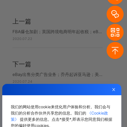
上一篇
FBA爆仓加剧；英国跨境电商明年起收税；eBay新增2家物流
2020.07.22
下一篇
eBay出售分类广告业务；乔丹起诉亚马逊；美西加州疫情加重
2020.07.24
我们的网站使用cookie来优化用户体验和分析。我们会与
相关推荐
我们的分析合作伙伴共享您的信息。我们的
《Cookie政
策》
提供更多的信息。点击*接受*,即表示您同意我们根据
您的偏好使用cookies。