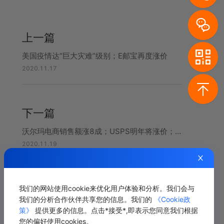
上一篇
美国疫情达“巨大灾难”级别；E邮宝再度涨价
2020.11.17
下一篇
沃尔玛电商销售额涨8成；USPS明年将涨价；加拿大快递爆仓
2020.11.19
我们的网站使用cookie来优化用户体验和分析。我们会与
相关推荐
我们的分析合作伙伴共享您的信息。我们的
《Cookie政
策》
提供更多的信息。点击*接受*,即表示您同意我们根据
您的偏好使用cookies。