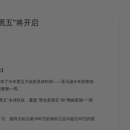
黑五”将开启
欢】
00发布了今年黑五大促的具体时间——亚马逊今年的黑色
持续整整一周。
黑五”全球狂欢，覆盖“黑色星期五”和“网购星期一”两
、德四大站点逾3000万的海外正品与超过48万的国