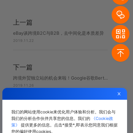
上一篇
eBay谈跨境B2C与B2B，去中间化是本质差异
2019.11.22
下一篇
跨境外贸独立站的机会来啦！Google谷歌Bert最新算法
2019.11.26
我们的网站使用cookie来优化用户体验和分析。我们会与
相关推荐
我们的分析合作伙伴共享您的信息。我们的
《Cookie政
策》
提供更多的信息。点击*接受*,即表示您同意我们根据
您的偏好使用cookies。