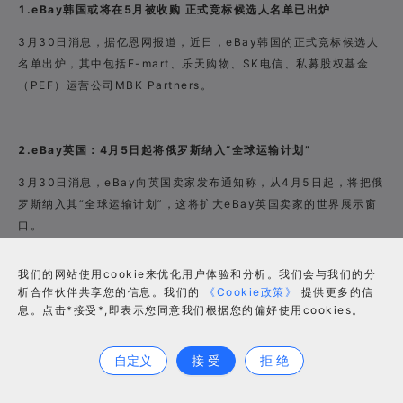
1.eBay韩国或将在5月被收购 正式竞标候选人名单已出炉
3月30日消息，据亿恩网报道，近日，eBay韩国的正式竞标候选人
名单出炉，其中包括E-mart、乐天购物、SK电信、私募股权基金
（PEF）运营公司MBK Partners。
2.eBay英国：4月5日起将俄罗斯纳入“全球运输计划”
3月30日消息，eBay向英国卖家发布通知称，从4月5日起，将把俄
罗斯纳入其“全球运输计划”，这将扩大eBay英国卖家的世界展示窗
口。
我们的网站使用cookie来优化用户体验和分析。我们会与我们的分
3.2020年Shopee平台日本跨境店铺数量增长超四倍
析合作伙伴共享您的信息。我们的
《Cookie政策》
提供更多的信
息。点击*接受*,即表示您同意我们根据您的偏好使用cookies。
Shopee日本公司表示，2020年入驻Shopee的日本企业大幅增
合作咨询
长。数据显示，去年Shopee平台的日本跨境店铺数量比前一年增加
自定义
接 受
拒 绝
了四倍以上。2018年，Shopee开始面向日本招商，日本企业可入
驻Shopee新加坡、中国台湾、泰国、马来西亚、印尼等站点，目前