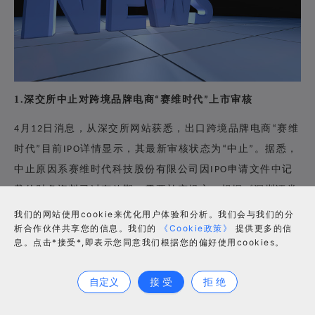
1.
深交所中止对跨境品牌电商
赛维时代
上市审核
“
”
月
日消息，从深交所网站获悉，出口跨境品牌电商
赛维
4
12
“
时代
目前
详情显示，其最新审核状态为
中止
。据悉，
”
IPO
“
”
中止原因系赛维时代科技股份有限公司因
申请文件中记
IPO
载的财务资料已过有效期，需要补充提交，根据《深圳证券
交易所创业板股票发行上市审核规则》的相关规定，深交所
我们的网站使用cookie来优化用户体验和分析。我们会与我们的分
析合作伙伴共享您的信息。我们的
《Cookie政策》
提供更多的信
中止其发行上市审核。
息。点击*接受*,即表示您同意我们根据您的偏好使用cookies。
合作咨询
自定义
接 受
拒 绝
2.2020
年河南跨境电商交易额
亿元 同比增长
1745
10.4%