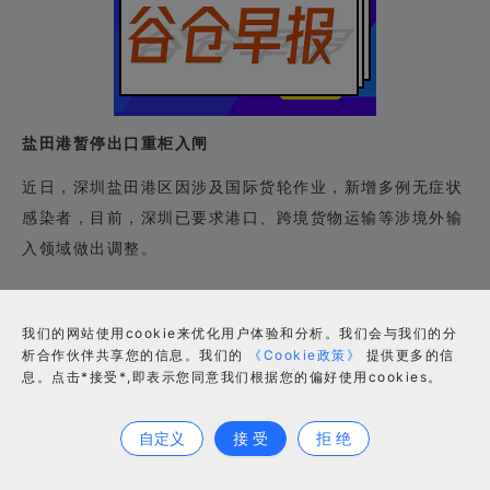
盐田港暂停出口重柜入闸
近日，深圳盐田港区因涉及国际货轮作业，新增多例无症状
感染者，目前，深圳已要求港口、跨境货物运输等涉境外输
入领域做出调整。
我们的网站使用cookie来优化用户体验和分析。我们会与我们的分
根据深圳盐田国际通知，
5
月
日晚上十点起闸口有限作
25
析合作伙伴共享您的信息。我们的
《Cookie政策》
提供更多的信
业。 值得注意的是，在
月
日期盐田港恢复接收重柜，且
5
28
息。点击*接受*,即表示您同意我们根据您的偏好使用cookies。
合作咨询
只接受
。盐田港自开港以来，盐田港集装箱吞吐量持
ETA-4
续增长，已发展成为全国集装箱吞吐量较大的单一港区。
自定义
接 受
拒 绝