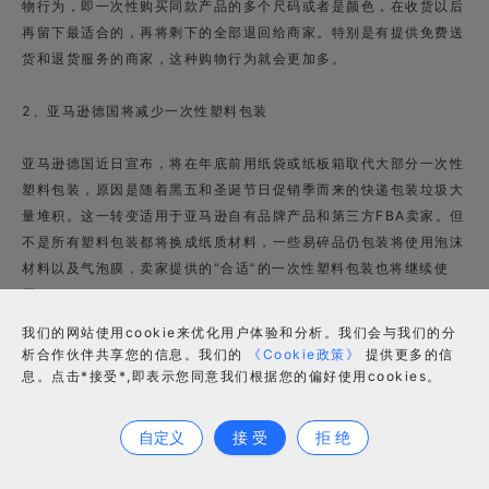
物行为，即一次性购买同款产品的多个尺码或者是颜色，在收货以后
再留下最适合的，再将剩下的全部退回给商家。特别是有提供免费送
货和退货服务的商家，这种购物行为就会更加多。
2、亚马逊德国将减少一次性塑料包装
亚马逊德国近日宣布，将在年底前用纸袋或纸板箱取代大部分一次性
塑料包装，原因是随着黑五和圣诞节日促销季而来的快递包装垃圾大
量堆积。这一转变适用于亚马逊自有品牌产品和第三方FBA卖家。但
不是所有塑料包装都将换成纸质材料，一些易碎品仍包装将使用泡沫
材料以及气泡膜，卖家提供的“合适”的一次性塑料包装也将继续使
用。
我们的网站使用cookie来优化用户体验和分析。我们会与我们的分
3、高盛下调美国今明两年GDP的预期
析合作伙伴共享您的信息。我们的
《Cookie政策》
提供更多的信
息。点击*接受*,即表示您同意我们根据您的偏好使用cookies。
合作咨询
财联社12月6日讯，上周海外市场聚焦美国经济以及奥密克戎。因奥
密克戎可能拖累经济增长，高盛将美国今年GDP增速预期从4.2%下
自定义
接 受
拒 绝
调至3.8%，明年预期从3.3%下调至2.9%。专家表示，奥密克戎可
能只会对服务业支出构成温和影响，并可能加剧供应短缺。同时，也