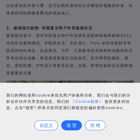
以给喜欢的作者小费，还可以购买虚拟钻石并赠送给视频的作者，作
者将得到扣除服务费后的现金收入。
2、服饰流行趋势: 学院复古和户外风值得关注
最新报告显示，美式学院复古和户外混搭风这两种风格将影响2022
年的街头服饰潮流。学院风夹克、毛衣背心、Polo 衫和乐福鞋等学
院风的时尚单品，以及风衣、马甲、工装裤等技术面料和功能性的日
常单品和运动服，都是值得卖家关注的款式。其中明亮的颜色、撞
色、宽松轮廓、中性设计将更受欢迎，拉绳、胶带拉链和反光面料都
是重要的元素。
我们的网站使用cookie来优化用户体验和分析。我们会与我们的分
析合作伙伴共享您的信息。我们的
《Cookie政策》
提供更多的信
息。点击*接受*,即表示您同意我们根据您的偏好使用cookies。
合作咨询
自定义
接 受
拒 绝