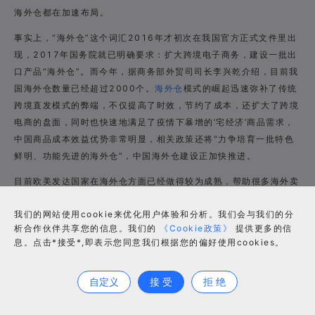
海外仓都在加速布局。
事实上，“海外仓”这个词汇2016年才初次在我国官方正式文件里出
现，2017年国务院就已明确要求：扩大跨境电子商务，建设一批出
口产品“海外仓”。而今年，据商务部外贸司司长李兴乾介绍，目前我
国海外仓数量已经超过2000个。
海外仓
模式的崛起迅速弥补了传统
跨境直发模式的弊端，不仅提高了时效，节约了成本，还扩大了跨境
电商的盘面，同时也快速地满足了疫情下暴增的’宅经济’商品需求，
中国商品成本效益优势非常明显，相关政策还将“力争培育一批特色
鲜明、功能先进的海外仓”，中国海外仓建设正加快推进。
目前欧美发达国家在海外仓方面已经做得较为成熟，帮助很多海外卖
家布局小语种站点国家，可谓是战略性地深入到跨境电商领域的咽
我们的网站使用cookie来优化用户体验和分析。我们会与我们的分
喉。而随着中国跨境出口电商飞速发展，我国
海外仓储
格局也随之发
析合作伙伴共享您的信息。我们的
《Cookie政策》
提供更多的信
生了明显改变，海外仓正在成为中国跨境电商行业越来越重要的竞
息。点击*接受*,即表示您同意我们根据您的偏好使用cookies。
争“砝码”，作为领先的中国海外仓服务商，谷仓海外仓也持续发力，
合作咨询
目前业务覆盖全球30余个国家，在美国、英国、德国、捷克、法
自定义
接 受
拒 绝
国、意大利、西班牙、澳大利亚、日本、加拿大等贸易发达国家建成
了80余个订单处理中心，海外仓面积超120万平方米。