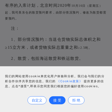
有序的入库计划，北京时间2020年
10月16日（星期五）
起，我司美东仓的散货预约要求，由部分情况预约，修改为散货都
需
要预约。
注：
1、部分情况预约：当送仓货物实际总体积之和
≥15立方米，或者货物实际总重量之和
≥2.5吨。
2、散货，包括海运散货和铁运散货。
我们致力于为客户提供优质的服务，感谢您一直
我们的网站使用cookie来优化用户体验和分析。我们会与我们的分
以来对我司的信任与支持。
析合作伙伴共享您的信息。我们的
《Cookie政策》
提供更多的信
息。点击*接受*,即表示您同意我们根据您的偏好使用cookies。
合作咨询
谷仓海外仓
自定义
接 受
拒 绝
2020年10月13日