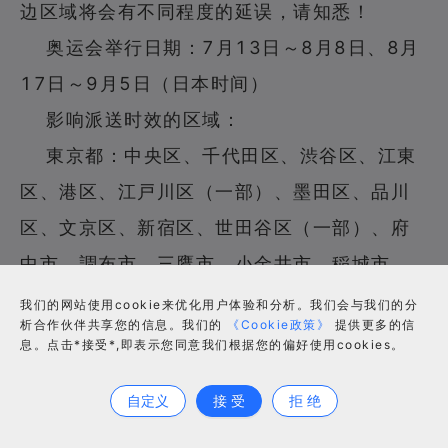
边区域将会有不同程度的延误，请知悉！
奥运会举行日期：
7月13日～8月8日
、
8月
17日～9月5日
（
日本时间
）
影响派送时效的区域：
東京都：中央区、千代田区、渋谷区、江東
区、港区、江戸川区（一部）、墨田区、品川
区、文京区、新宿区、世田谷区（一部）、府
中市、調布市、三鷹市、小金井市、稲城市
神奈川県：横浜市西区、南区、中区、港北
我们的网站使用cookie来优化用户体验和分析。我们会与我们的分
析合作伙伴共享您的信息。我们的
《Cookie政策》
提供更多的信
区（一部）、保土ヶ谷区（一部）、相模原市
息。点击*接受*,即表示您同意我们根据您的偏好使用cookies。
合作咨询
緑区、鎌倉市、藤沢市江ノ島、川崎市麻生区
自定义
接 受
拒 绝
千葉県：千葉市美浜区、いすみ市（一部）、