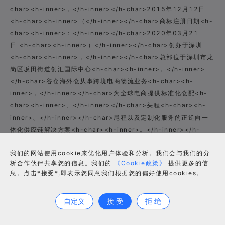
char><h-inner>，</h-inner></h-char>2015年12月12日
<h-char><h-inner>（</h-inner></h-char>商标注册日期<h-
char><h-inner>：</h-inner></h-char>2020年03月21
日 <h-char><h-inner>）</h-inner></h-char>创办于深圳
<h-char><h-inner>，</h-inner></h-char>总部位于深圳市龙
岗区坂田街道创汇国际中心<h-char><h-inner>。</h-inner>
</h-char>谷仓海外仓从事跨境电商物流业务<h-char><h-
inner>，</h-inner></h-char>为全球电商提供标准化仓配<h-
char><h-inner>、</h-inner></h-char>头程<h-char><h-
inner>、</h-inner></h-char>尾程以及定制化服务的正逆向一
体化供应链解决方案<h-char><h-inner>。</h-inner></h-
char>
我们的网站使用cookie来优化用户体验和分析。我们会与我们的分
谷仓海外仓在美国<h-char><h-inner>、</h-inner></h-char>
析合作伙伴共享您的信息。我们的
《Cookie政策》
提供更多的信
英国<h-char><h-inner>、</h-inner></h-char>德国<h-
息。点击*接受*,即表示您同意我们根据您的偏好使用cookies。
合作咨询
char><h-inner>、</h-inner></h-char>捷克<h-char><h-
inner>、</h-inner></h-char>法国<h-char><h-inner>、
自定义
接 受
拒 绝
</h-inner></h-char>意大利<h-char><h-inner>、</h-
inner></h-char>西班牙<h-char><h-inner>、</h-inner>