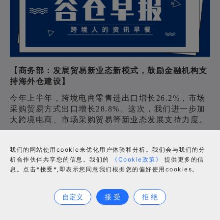
【商务部：发展贸易新业态新模式，鼓励金融机构支
持海外仓建设】
今年上半年，跨境电商零售进出口增长26.2%，市场
采购贸易方式出口增长28.8%。这次，我们进一步加
大跨境电商、市场采购贸易等新业态发展支持力度。
主要包括：新增一批市场采购贸易方式试点，力争从
目前的14个扩大到30个左右。通过基金等方式支持跨
我们的网站使用cookie来优化用户体验和分析。我们会与我们的分
境电商平台、跨境物流、海外仓，鼓励金融机构支持
析合作伙伴共享您的信息。我们的
《Cookie政策》
提供更多的信
海外仓建设。
息。点击*接受*,即表示您同意我们根据您的偏好使用cookies。
合作咨询
自定义
接 受
拒 绝
【海关总署：增加上海、福州等12个直属海关开展跨
境电商B2B出口监管试点】