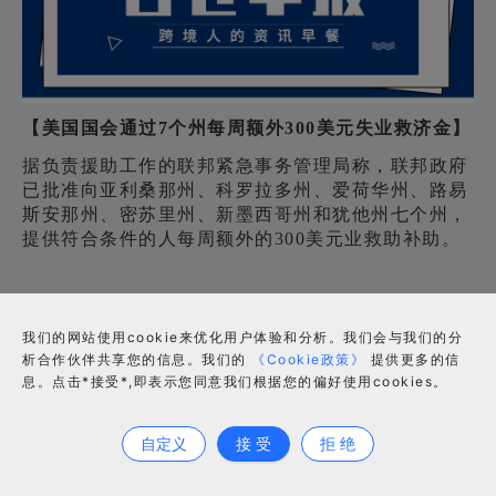
【美国国会通过7个州每周额外300美元失业救济金】
据负责援助工作的联邦紧急事务管理局称，联邦政府
已批准向亚利桑那州、科罗拉多州、爱荷华州、路易
斯安那州、密苏里州、新墨西哥州和犹他州七个州，
提供符合条件的人每周额外的300美元业救助补助。
如果有足够资金，州政府可能会追加100美元的额外
我们的网站使用cookie来优化用户体验和分析。我们会与我们的分
失业补助。补贴发放的时间基本上会和10月初的
析合作伙伴共享您的信息。我们的
《Cookie政策》
提供更多的信
Primeday赶到一起。
息。点击*接受*,即表示您同意我们根据您的偏好使用cookies。
合作咨询
【UPS爆发感染，有84名员工确诊】
自定义
接 受
拒 绝
洛杉矶县卫生官员本周证实，在境内10处UPS设施中